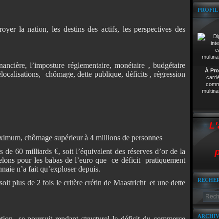
PROFIL
yer la nation, les destins des actifs, les perspectives des
ancière, l’imposture réglementaire, monétaire , budgétaire
À Pro
calisations, chômage, dette publique, déficits , régression
carri
comme
multina
L'
imum, chômage supérieur à 4 millions de personnes
p
s de 60 milliards €, soit l’équivalent des réserves d’or de la
ons pour les babas de l’euro que ce déficit pratiquement
naie n’a fait qu’exploser depuis.
RECHE
it plus de 2 fois le critère crétin de Maastricht et une dette
ARCHIV
ation se poursuit rendant structurel le déficit du commerce