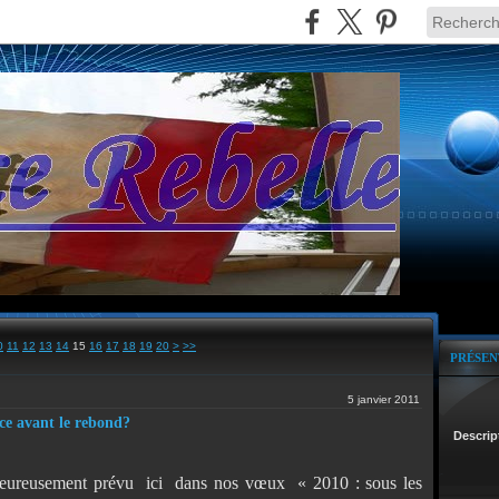
0
11
12
13
14
15
16
17
18
19
20
>
>>
PRÉSEN
5 janvier 2011
ce avant le rebond?
Descrip
lheureusement prévu ici dans nos vœux « 2010 : sous les