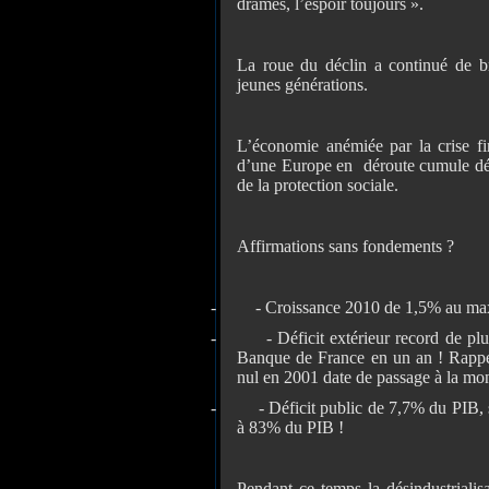
drames, l’espoir toujours ».
La roue du déclin a continué de bro
jeunes générations.
L’économie anémiée par la crise fin
d’une Europe en déroute cumule délo
de la protection sociale.
Affirmations sans fondements ?
-
-
Croissance 2010 de 1,5% au max
-
-
Déficit extérieur record de plu
Banque de France en un an ! Rappel
nul en 2001 date de passage à la mon
-
-
Déficit public de 7,7% du PIB, so
à 83% du PIB !
Pendant ce temps la désindustrialis