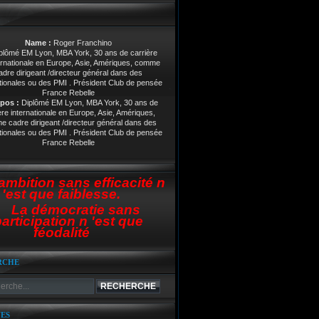
Name :
Roger Franchino
pos :
Diplômé EM Lyon, MBA York, 30 ans de
ère internationale en Europe, Asie, Amériques,
 cadre dirigeant /directeur général dans des
tionales ou des PMI . Président Club de pensée
France Rebelle
ambition sans efficacité n
'est que faiblesse.
La démocratie sans
articipation n 'est que
féodalité
RCHE
ES