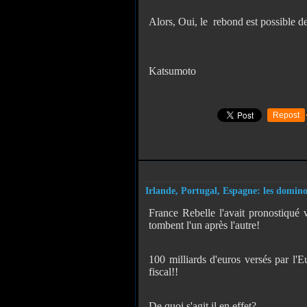
Alors, Oui, le rebond est possible d
Katsumoto
Repost
Irlande, Portugal, Espagne: les domino
France Rebelle l'avait pronostiqué
tombent l'un après l'autre!
100 milliards d'euros versés par l'
fiscal!!
De quoi s'agit il en effet?