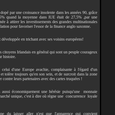
e dopé par une croissance insolente dans les années 90, grâce
2,5% quand la moyenne dans lUE était de 27,5% ,par une
tinée à attirer les investissements des grandes multinationales
ulation pour favoriser l'essor de la finance anglo saxonne.
est développée en trichant avec ses voisins européens!
 citoyens Irlandais en général qui sont un peuple courageux
 histoire.
 celui d'une Europe avachie, complaisante à l'égard d'un
 et tolère toujours qu'en son sein, et de surcroit dans la zone
r contre leurs partenaires avec des cartes truquées !
s aussi économiquement une hérésie puisqu'une monnaie
marché unique, c'est à dire où règne une concurrence loyale
e du laisser aller n'est que l'apparence qui convient