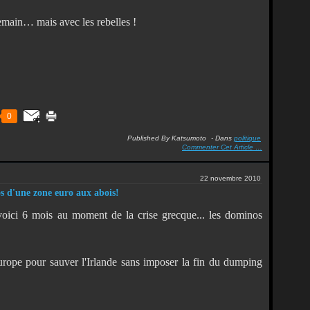
emain… mais avec les rebelles !
0
Published By Katsumoto
-
Dans
politique
Commenter Cet Article
…
22 novembre 2010
s d'une zone euro aux abois!
 voici 6 mois au moment de la crise grecque... les dominos
Europe pour sauver l'Irlande sans imposer la fin du dumping