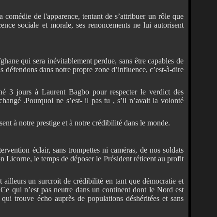
sa comédie de l'apparence, tentant de s’attribuer un rôle que
ence sociale et morale, ses renoncements ne lui autorisent
ghane qui sera inévitablement perdue, sans être capables de
us défendons dans notre propre zone d’influence, c’est-à-dire
né 3 jours à Laurent Bagbo pour respecter le verdict des
angé .Pourquoi ne s’est- il pas tu , s’il n’avait la volonté
ent à notre prestige et à notre crédibilité dans le monde.
ntervention éclair, sans trompettes ni caméras, de nos soldats
on Licorne, le temps de déposer le Président réticent au profit
illeurs un surcroit de crédibilité en tant que démocratie et
Ce qui n’est pas neutre dans un continent dont le Nord est
e qui trouve écho auprès de populations déshéritées et sans