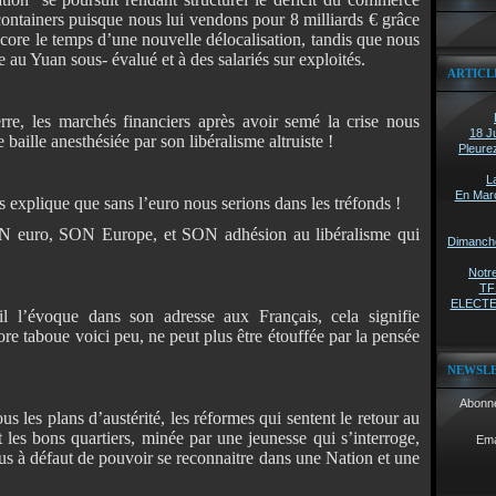
containers puisque nous lui vendons pour 8 milliards € grâce
re le temps d’une nouvelle délocalisation, tandis que nous
e au Yuan sous- évalué et à des salariés sur exploités.
ARTICL
rre, les marchés financiers après avoir semé la crise nous
18 Ju
baille anesthésiée par son libéralisme altruiste !
Pleure
L
En Marc
 explique que sans l’euro nous serions dans les tréfonds !
N euro, SON Europe, et SON adhésion au libéralisme qui
Dimanche 
Notre
TF1
ELECTEU
l l’évoque dans son adresse aux Français, cela signifie
re taboue voici peu, ne peut plus être étouffée par la pensée
NEWSL
Abonne
us les plans d’austérité, les réformes qui sentent le retour au
t les bons quartiers, minée par une jeunesse qui s’interroge,
Ema
bus à défaut de pouvoir se reconnaitre dans une Nation et une