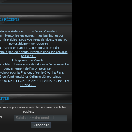
ES RÉCENTS
Plan de Relance..........si j'étais Président
in: bientôt les epreuves, mais bientôt l espoir
z miserables, sous vos regards vides, le garrot
inexorablement se resserre
a France en danger, la démocratie en péril
he à pas de sénateur romain dans les ornières
passées...
L'Illégitimité En Marche
7 Mai : choisir entre dictature de l'effacement et
gouvernement de l'incompétence...
 choix pour la France, c 'est le 8 Avril à Paris
 confond légalité et légitimité démocratique
RS DE FILLON, LE SEUL PLAN B , C 'EST LA
FRANCE !!
ETTER
z-vous pour être averti des nouveaux articles
publiés.
il