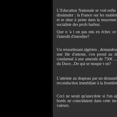
L’Education Nationale se voit enfin 
dissimuler : la France sur les mati
et se situe à peine dans la moyenn
socialiste des profs barbus.
Que n 'a t on pas mis en échec c
l'interdit d'interdire?
Un ressortissant algérien , demandeu
une file d'attente, s'en prend au d
condamné à une amende de 750€ ... l
du Duce...De qui se moque t on?
L'atteinte au drapeau par un demandeu
reconduction immédiate à la frontière
Ceci ne serait qu'anecdote si l'un a
bords ne coincidaient dans cette in
valeurs.