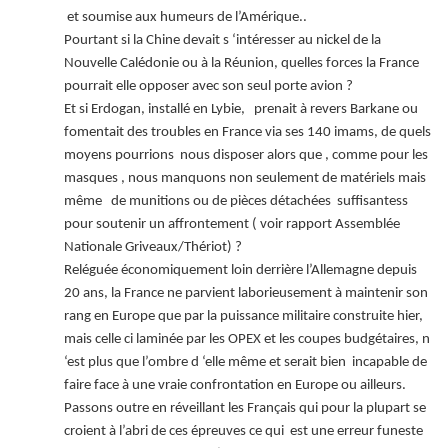
et soumise aux humeurs de l’Amérique..
Pourtant si la Chine devait s ‘intéresser au nickel de la
Nouvelle Calédonie ou à la Réunion, quelles forces la France
pourrait elle opposer avec son seul porte avion ?
Et si Erdogan, installé en Lybie, prenait à revers Barkane ou
fomentait des troubles en France via ses 140 imams, de quels
moyens pourrions nous disposer alors que , comme pour les
masques , nous manquons non seulement de matériels mais
même de munitions ou de pièces détachées suffisantess
pour soutenir un affrontement ( voir rapport Assemblée
Nationale Griveaux/Thériot) ?
Reléguée économiquement loin derrière l’Allemagne depuis
20 ans, la France ne parvient laborieusement à maintenir son
rang en Europe que par la puissance militaire construite hier,
mais celle ci laminée par les OPEX et les coupes budgétaires, n
‘est plus que l’ombre d ‘elle même et serait bien incapable de
faire face à une vraie confrontation en Europe ou ailleurs.
Passons outre en réveillant les Français qui pour la plupart se
croient à l’abri de ces épreuves ce qui est une erreur funeste