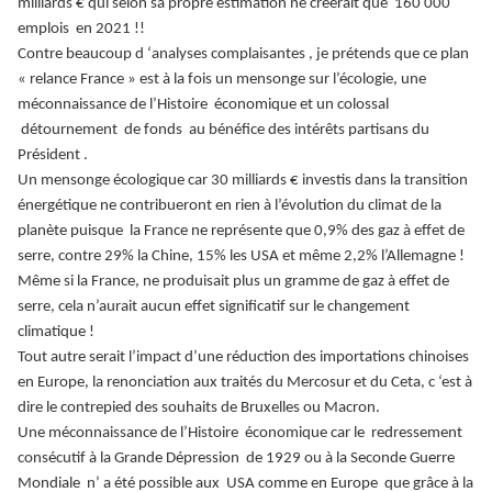
milliards € qui selon sa propre estimation ne créerait que 160 000
emplois en 2021 !!
Contre beaucoup d ‘analyses complaisantes , je prétends que ce plan
« relance France » est à la fois un mensonge sur l’écologie, une
méconnaissance de l’Histoire économique et un colossal
détournement de fonds au bénéfice des intérêts partisans du
Président .
Un mensonge écologique car 30 milliards € investis dans la transition
énergétique ne contribueront en rien à l’évolution du climat de la
planète puisque la France ne représente que 0,9% des gaz à effet de
serre, contre 29% la Chine, 15% les USA et même 2,2% l’Allemagne !
Même si la France, ne produisait plus un gramme de gaz à effet de
serre, cela n’aurait aucun effet significatif sur le changement
climatique !
Tout autre serait l’impact d’une réduction des importations chinoises
en Europe, la renonciation aux traités du Mercosur et du Ceta, c ‘est à
dire le contrepied des souhaits de Bruxelles ou Macron.
Une méconnaissance de l’Histoire économique car le redressement
consécutif à la Grande Dépression de 1929 ou à la Seconde Guerre
Mondiale n’ a été possible aux USA comme en Europe que grâce à la