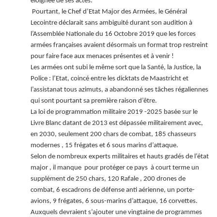
éloignée de ses actes.
Pourtant, le Chef d’Etat Major des Armées, le Général
Lecointre déclarait sans ambiguité durant son audition à
l’Assemblée Nationale du 16 Octobre 2019 que les forces
armées françaises avaient désormais un format trop restreint
pour faire face aux menaces présentes et à venir !
Les armées ont subi le même sort que la Santé, la Justice, la
Police : l’Etat, coincé entre les dicktats de Maastricht et
l’assistanat tous azimuts, a abandonné ses tâches régaliennes
qui sont pourtant sa première raison d’être.
La loi de programmation militaire 2019 -2025 basée sur le
Livre Blanc datant de 2013 est dépassée militairement avec,
en 2030, seulement 200 chars de combat, 185 chasseurs
modernes , 15 frégates et 6 sous marins d’attaque.
Selon de nombreux experts militaires et hauts gradés de l’état
major , il manque pour protéger ce pays à court terme un
supplément de 250 chars, 120 Rafale , 200 drones de
combat, 6 escadrons de défense anti aérienne, un porte-
avions, 9 frégates, 6 sous-marins d’attaque, 16 corvettes.
Auxquels devraient s’ajouter une vingtaine de programmes