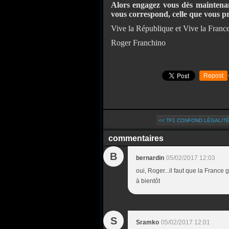
Alors engagez vous dès maintenan
vous correspond, celle que vous p
Vive la République et Vive la France
Roger Franchino
Repost
<< TF1 CONFOND LÉGALITÉ 
commentaires
B
bernardin
05/02/2017 12:03
oui, Roger...il faut que la France 
à bientôt
S
Sramko
05/02/2017 12:01