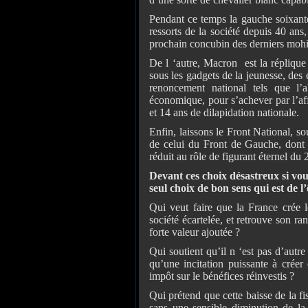
Pendant ce temps la gauche soixante
ressorts de la société depuis 40 an
prochain concubin des derniers moh
De l ‘autre, Macron est la réplique
sous les gadgets de la jeunesse, des 
renoncement national tels que l’
économique, pour s’achever par l’af
et 14 ans de dilapidation nationale.
Enfin, laissons le Front National,
de celui du Front de Gauche, dont l
réduit au rôle de figurant éternel du
Devant ces choix
désastreux si vou
seul choix de bon sens qui est de l
Qui veut faire que la France crée l
société écartelée, et retrouve son r
forte valeur ajoutée ?
Qui soutient qu’il n ‘est pas d’autre
qu’une incitation puissante à crée
impôt sur le bénéfices réinvestis ?
Qui prétend que cette baisse de la fis
sans une sensible diminution de la