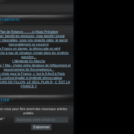
ES RÉCENTS
Plan de Relance..........si j'étais Président
in: bientôt les epreuves, mais bientôt l espoir
z miserables, sous vos regards vides, le garrot
inexorablement se resserre
a France en danger, la démocratie en péril
he à pas de sénateur romain dans les ornières
passées...
L'Illégitimité En Marche
7 Mai : choisir entre dictature de l'effacement et
gouvernement de l'incompétence...
 choix pour la France, c 'est le 8 Avril à Paris
 confond légalité et légitimité démocratique
RS DE FILLON, LE SEUL PLAN B , C 'EST LA
FRANCE !!
ETTER
z-vous pour être averti des nouveaux articles
publiés.
il