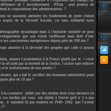
u détriment de l investissement d'Etat, seul porteur de
LIENS
fend le corporatisme des administrations ?
rts ne sauraient atteindre les fondements de notre contrat
 acquis de la Sécurité Sociale, car sans solidarité nous
démographie dynamique mais à l’industrie sinistrée ne peut
veloppement que son voisin vieillissant mais doté d’une
SUIVEZ
utes ses concurrentes européennes depuis près de 100 ans ?
pe attentive à la diversité des peuples que celle ci pourra
nfants, assurer l’assimilation à la France plutôt que le
« vivre
la sécurité par la fermeté de la Justice, l’action sans entrave
es et le renforcement de nos armées ?
outez, qui a fait le sacrifice des honneurs ministériels pour
depuis plus de 10 ans ?
 la constance raillée par des medias dont vous mesurez en
s ces medias qui vous ont répèté à l'envie qu'il n 'y a pas
tème,
n ‘auraient ils pas soutenu
en 1940- 1942 que l’avenir
h ??