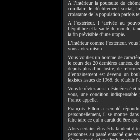
A l’intérieur la poursuite du chôm
corollaire le déchirement social, 
croissante de la population parfois t
A l’extérieur, l ‘arrivée au po
l’équilibre et la santé du monde, ta
la fin prévisible d’une utopie.
L’intérieur comme l’extérieur, vous
vous aviez raison.
Vous vouliez un homme de caractère
le cours des 20 dernières années, d
depuis plus d’un lustre, de reforme
d’entrainement est devenu un boule
laxistes issues de 1968, de rétablir l
Vous le rêviez aussi désintéressé et i
vous, une condition indispensable 
France appelle.
François Fillon a semblé répondr
personnellement, il se montre dans 
faire taire ce qui n aurait dû être q
Alors certains élus échafaudent d i
personnes au passé entaché que vou
d’une sorte de chevalier blanc capab