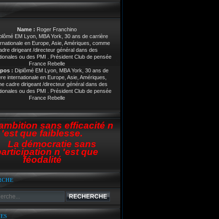
Name :
Roger Franchino
pos :
Diplômé EM Lyon, MBA York, 30 ans de
ère internationale en Europe, Asie, Amériques,
 cadre dirigeant /directeur général dans des
tionales ou des PMI . Président Club de pensée
France Rebelle
ambition sans efficacité n
'est que faiblesse.
La démocratie sans
articipation n 'est que
féodalité
RCHE
ES