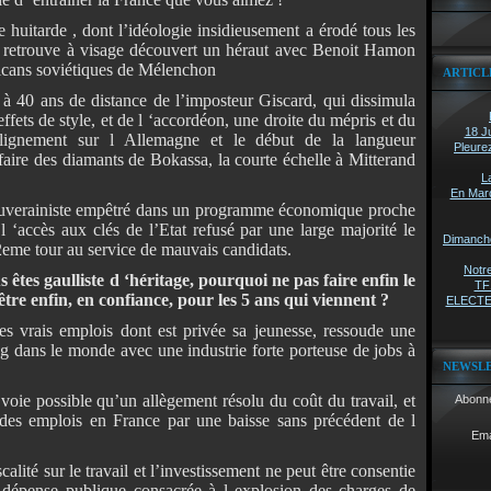
 huitarde , dont l’idéologie insidieusement a érodé tous les
s, retrouve à visage découvert un héraut avec Benoit Hamon
icans soviétiques de Mélenchon
ARTICL
 à 40 ans de distance de l’imposteur Giscard, qui dissimula
effets de style, et de l ‘accordéon, une droite du mépris et du
18 Ju
alignement sur l Allemagne et le début de la langueur
Pleure
faire des diamants de Bokassa, la courte échelle à Mitterand
L
En Marc
 souverainiste empêtré dans un programme économique proche
 ‘accès aux clés de l’Etat refusé par une large majorité le
Dimanche 
 2eme tour au service de mauvais candidats.
Notre
s êtes gaulliste d ‘héritage, pourquoi ne pas faire enfin le
TF1
’être enfin, en confiance, pour les 5 ans qui viennent ?
ELECTEU
es vrais emplois dont est privée sa jeunesse, ressoude une
ang dans le monde avec une industrie forte porteuse
de jobs à
NEWSL
 voie possible qu’un allègement résolu du coût du travail, et
Abonne
r des emplois en France par une baisse sans précédent de l
Ema
calité sur le travail et l’investissement ne peut être consentie
 dépense publique consacrée à l explosion des charges de