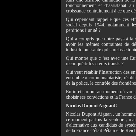
fonctionnement et d’assistanat a
croissance contrairement à ce que dé
Qui cependant rappelle que ces effo
social depuis 1944, notamment les
perdrions l’unité ?
Qui a compris que notre pays à la 
avoir les mêmes contraintes de dé
industrie puissante qui surclasse to
Qui montre que c ‘est avec une Euro
reconquérir les cœurs transis ?
Qui veut rétablir l’Instruction des e
ensemble » communautariste, rétablir 
de la police, le contrôle des frontièr
Enfin et surtout au moment où vous d
choisir ses convictions et la France 
Nicolas Dupont Aignan!!
Nicolas Dupont Aignan , un homme à
ce moment parfois la veulerie , mai
d'alternative aux candidats du sys
de la France c’était Pétain et le Reic