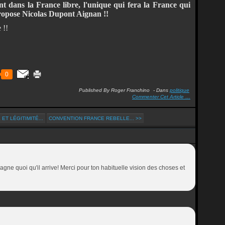
t dans la France libre, l'unique qui fera la France qui
ropose Nicolas Dupont Aignan !!
 !!
0
Published By Roger Franchino
-
Dans
politique
Commenter Cet Article
…
ET LÉGITIMITÉ...
CONVENTION FRANCE REBELLE... >>
gagne quoi qu'il arrive! Merci pour ton habituelle vision des choses et