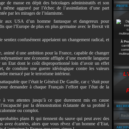
age de masse en dépit des bricolages administratifs et son
PROFIL
lui même aggravé par l’échec de l’assimilation d’une part
entée par les mirages de l’islamisme.
uvoir aux USA d’un homme fantasque et dangereux pour
ndis que l’Europe de plus en plus germaine avec le Brexit vit
 le sentiez confusément appelaient un changement radical, et
À Pro
carri
comme
, animé d une ambition pour la France, capable de changer
multina
e redynamiser une économie affligée d’une mortelle langueur
r un Etat dont le coût disproportionné loin d’avoir un effet
t, de conduire une guerre idéologique contre les valeurs
L'
’ordre menacé par le terrorisme intérieur.
nattaquable que l’était le Général De Gaulle, car c ‘était pour
pour demander à chaque Français l’effort que l’état de la
p
e à vos attentes jusqu’à ce que durement mis en cause
l’incapacité par la démonstration éclatante de sa probité à
RECHE
ue calomnie ou complot.
mprobables plans B qui tiennent du sauve qui peut avec des
s avez écartées, alors que vous rêvez d’un homme d’Etat,
ARCHIV
le d ‘entrainer la France que vous aimez !