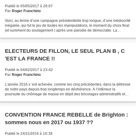
Publié le 05/05/2017 à 20:07
Par
Roger Franchino
Voici, au terme d’une campagne présidentielle trop longue, d’une médiocrité
inégalée, qui fut le jeu de toutes les manipulations, le moment du choix final
(et surement du soulagement ) après une parodie de démocratie. La
première partie fut une orchestration...
ELECTEURS DE FILLON, LE SEUL PLAN B , C
'EST LA FRANCE !!
Publié le 04/02/2017 à 23:42
Par
Roger Franchino
L’année 2016 s ‘est achevée, comme les cinq précédentes, dans la détresse
de notre pays depuis trop longtemps en déshérence. A l’intérieur la
poursuite du chômage de masse en dépit des bricolages administratifs et
son corollaire le déchirement social,...
CONVENTION FRANCE REBELLE de Brighton :
sommes nous en 2017 ou 1937 ??
Publié le 24/11/2016 à 10:38