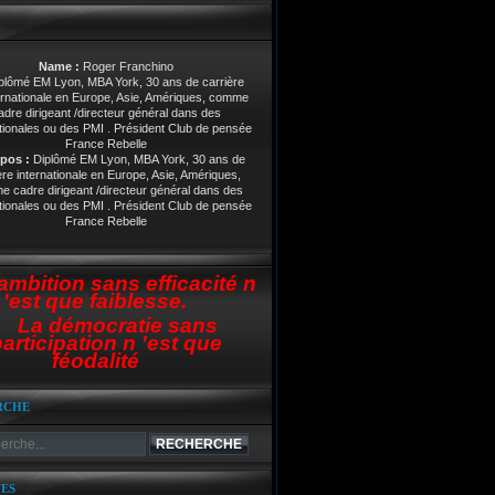
Name :
Roger Franchino
pos :
Diplômé EM Lyon, MBA York, 30 ans de
ère internationale en Europe, Asie, Amériques,
 cadre dirigeant /directeur général dans des
tionales ou des PMI . Président Club de pensée
France Rebelle
ambition sans efficacité n
'est que faiblesse.
La démocratie sans
articipation n 'est que
féodalité
RCHE
ES