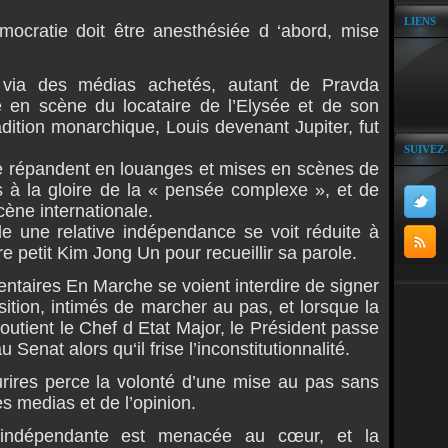
LIENS
mocratie doit être anesthésiée d ‘abord, mise
via des médias achetés, autant de Pravda
e en scène du locataire de l’Elysée et de son
dition monarchique, Louis devenant Jupiter, fut
SUIVEZ
 répandent en louanges et mises en scènes de
 à la gloire de la « pensée complexe », et de
cène internationale.
de une relative indépendance se voit réduite à
re petit Kim Jong Un pour recueillir sa parole.
entaires En Marche se voient interdire de signer
tion, intimés de marcher au pas, et lorsque la
tient le Chef d Etat Major, le Président passe
u Senat alors qu‘il frise l’inconstitutionnalité.
urires perce la volonté d’une mise au pas sans
es medias et de l’opinion.
 indépendante est menacée au cœur, et la