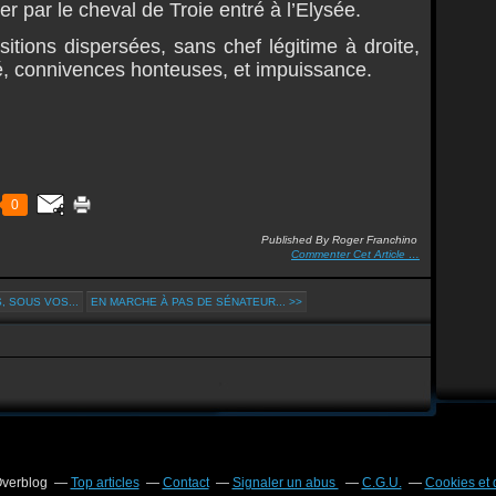
 par le cheval de Troie entré à l’Elysée.
tions dispersées, sans chef légitime à droite,
té, connivences honteuses, et impuissance.
0
Published By Roger Franchino
Commenter Cet Article
…
 SOUS VOS...
EN MARCHE À PAS DE SÉNATEUR... >>
Overblog
Top articles
Contact
Signaler un abus
C.G.U.
Cookies et