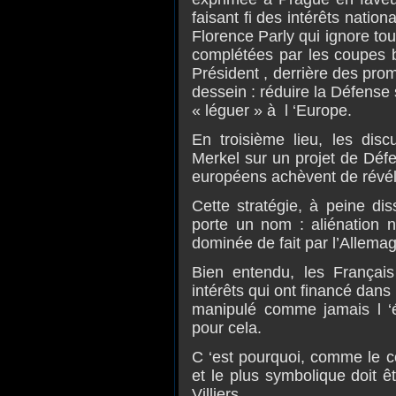
faisant fi des intérêts nation
Florence Parly qui ignore tou
complétées par les coupes bu
Président , derrière des pro
dessein : réduire la Défense
« léguer » à l ‘Europe.
En troisième lieu, les dis
Merkel sur un projet de Déf
européens achèvent de révéle
Cette stratégie, à peine di
porte un nom : aliénation 
dominée de fait par l’Allema
Bien entendu, les Français
intérêts qui ont financé dans
manipulé comme jamais l ‘é
pour cela.
C ‘est pourquoi, comme le c
et le plus symbolique doit ê
Villiers