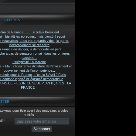
ES RÉCENTS
Plan de Relance..........si j'étais Président
in: bientôt les epreuves, mais bientôt l espoir
z miserables, sous vos regards vides, le garrot
inexorablement se resserre
a France en danger, la démocratie en péril
he à pas de sénateur romain dans les ornières
passées...
L'Illégitimité En Marche
7 Mai : choisir entre dictature de l'effacement et
gouvernement de l'incompétence...
 choix pour la France, c 'est le 8 Avril à Paris
 confond légalité et légitimité démocratique
RS DE FILLON, LE SEUL PLAN B , C 'EST LA
FRANCE !!
ETTER
z-vous pour être averti des nouveaux articles
publiés.
il