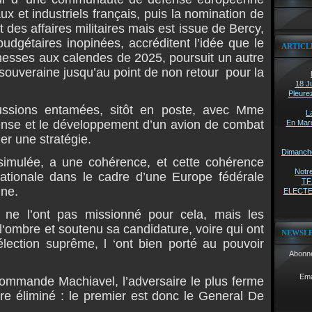
aux et industriels français, puis la nomination de
t des affaires militaires mais est issue de Bercy,
dgétaires inopinées, accréditent l’idée que le
ARTICL
messes aux calendes de 2025, poursuit un autre
 souveraine jusqu’au point de non retour pour la
18 Ju
Pleure
cussions entamées, sitôt en poste, avec Mme
L
ense et le développement d’un avion de combat
En Marc
r une stratégie.
Dimanche 
ssimulée, a une cohérence, et cette cohérence
Notre
nationale dans le cadre d’une Europe fédérale
TF1
gne.
ELECTEU
 ne l’ont pas missionné pour cela, mais les
 l‘ombre et soutenu sa candidature, voire qui ont
NEWSL
lection suprême, l ‘ont bien porté au pouvoir
Abonne
Ema
ommande Machiavel, l’adversaire le plus ferme
tre éliminé : le premier est donc le General De