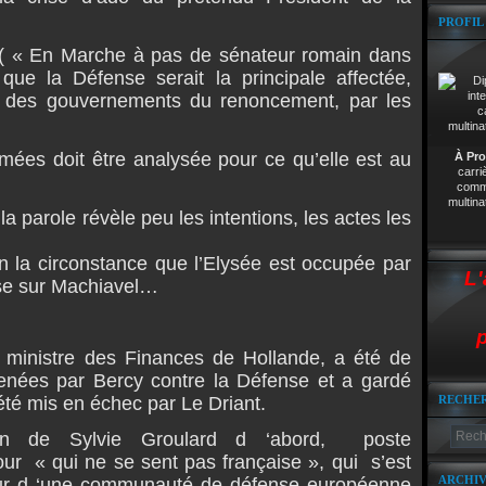
PROFIL
ci ( « En Marche à pas de sénateur romain dans
que la Défense serait la principale affectée,
n des gouvernements du renoncement, par les
mées doit être analysée pour ce qu’elle est au
À Pro
carri
comme
multina
 parole révèle peu les intentions, les actes les
en la circonstance que l’Elysée est occupée par
L'
hèse sur Machiavel…
p
x ministre des Finances de Hollande, a été de
nées par Bercy contre la Défense et a gardé
té mis en échec par Le Driant.
RECHE
on de Sylvie Groulard d ‘abord, poste
ur « qui ne se sent pas française », qui s’est
ARCHIV
ur d ‘une communauté de défense européenne