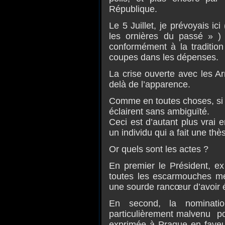
République.
Le 5 Juillet, je prévoyais i
les ornières du passé » ) 
conformément à la traditio
coupes dans les dépenses.
La crise ouverte avec les Ar
delà de l
’apparence.
Comme en toutes choses, si la
éclairent sans ambiguïté.
Ceci est d’autant plus vrai 
un individu qui a fait une t
Or quels sont les actes ?
En premier le Président, e
toutes les escarmouches me
une sourde rancœur d’avoir é
En second, la nominati
particulièrement malvenu po
exprimée à Prague en fave