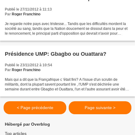
Publié le 27/11/2012 à 11:13
Par
Roger Franchino
Je regarde notre pays avec tristesse... Tandis que les difficultés mordent la
société au sang, tandis que la Nation doucement se dissout dans la peur et
le renoncement, le principal parti d'opposition qui devrait n'avoir pour
horizon que de contribuer...
Présidence UMP: Gbagbo ou Ouattara?
Publié le 23/11/2012 à 10:54
Par
Roger Franchino
Mais qui a dit que la Françafrique c 'était fini? A l'issue d'un scrutin de
militants, dont la plupart savent pourtant lire , l'UMP s'est déchirée une
semaine durant entre Gbagbo et Ouattara, l'un et l'autre assurant avoir été
élus présidents "présentement".....
< Page précédente
Page suivante >
Hébergé par Overblog
Top articles