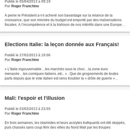
Publié le 05/04/2013 à 09:19
Par
Roger Franchino
A peine le Président a-t-il achevé son bavardage sur la relance de la
croissance, que son ministre du budget est emporté par des malversations
fiscales. A l’incompétence et à la trahison de nos intérêts dans une Europe
allemande consentie, viendrait donc...
Elections Italie: la leçon donnée aux Français!
Publié le 27/02/2013 à 19:06
Par
Roger Franchino
« L’Italie ingouvernable…les marchés sous le choc…la zone euro
menacée…les comiques italiens..etc.. » . Que de grognements de toutes
parts depuis que le vote italien est venu troubler la « drôle de guerre »
régnant sur les marchés en attendant la prochaine...
Mali: l'espoir et l'illusion
Publié le 03/02/2013 à 23:55
Par
Roger Franchino
En trois semaines, les islamistes et leurs acolytes trafiquants ont été stoppés,
puis chassés sans coup férir des villes du Nord Mali par les troupes