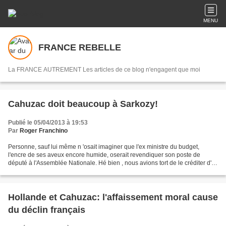
MENU
FRANCE REBELLE
La FRANCE AUTREMENT Les articles de ce blog n'engagent que moi
Cahuzac doit beaucoup à Sarkozy!
Publié le 05/04/2013 à 19:53
Par
Roger Franchino
Personne, sauf lui même n 'osait imaginer que l'ex ministre du budget,
l'encre de ses aveux encore humide, oserait revendiquer son poste de
député à l'Assemblée Nationale. Hé bien , nous avions tort de le créditer d'
une improbable décence! Chacun devrait...
Hollande et Cahuzac: l'affaissement moral cause
du déclin français