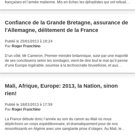
françaises et l’armée malienne. Mis en échec les djihadistes qui ont refusé le
combat n’ont cependant...
Confiance de la Grande Bretagne, assurance de
l'Allemagne, délitement de la France
Publié le 25/01/2013 à 18:24
Par
Roger Franchino
D’un côté, Mr Cameron, Premier ministre britannique, suivi par une majorité
de ses concitoyens selon les sondages, vient de dire tout le mal qu’il pense
d’une Europe ingérable, soumise à la technocratie bruxelloise, et aux
fantasmes fédéralistes sous...
Mali, Afrique, Europe: 2013, la Nation, sinon
rien!
Publié le 18/01/2013 à 17:59
Par
Roger Franchino
La France débute donc l’année au son du canon au Mali où nous
dépêchons un corps expéditionnaire, et dramatiquement pour de nos
ressortissants en Algérie avec une sanglante prise d’otages. Au Mali, le
président Hollande a décidé de porter secours dans...