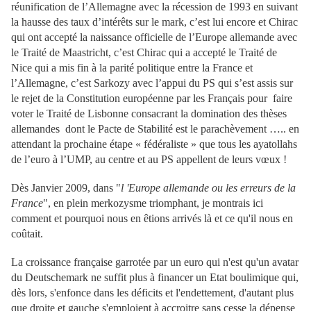
réunification de l’Allemagne avec la récession de 1993 en suivant
la hausse des taux d’intérêts sur le mark, c’est lui encore et Chirac
qui ont accepté la naissance officielle de l’Europe allemande avec
le Traité de Maastricht, c’est Chirac qui a accepté le Traité de
Nice qui a mis fin à la parité politique entre la France et
l’Allemagne, c’est Sarkozy avec l’appui du PS qui s’est assis sur
le rejet de la Constitution européenne par les Français pour faire
voter le Traité de Lisbonne consacrant la domination des thèses
allemandes dont le Pacte de Stabilité est le parachèvement ….. en
attendant la prochaine étape « fédéraliste » que tous les ayatollahs
de l’euro à l’UMP, au centre et au PS appellent de leurs vœux !
Dès Janvier 2009, dans "
l 'Europe allemande ou les erreurs de la
France
", en plein merkozysme triomphant, je montrais ici
comment et pourquoi nous en êtions arrivés là et ce qu'il nous en
coûtait.
La croissance française garrotée par un euro qui n'est qu'un avatar
du Deutschemark ne suffit plus à financer un Etat boulimique qui,
dès lors, s'enfonce dans les déficits et l'endettement, d'autant plus
que droite et gauche s'emploient à accroitre sans cesse la dépense