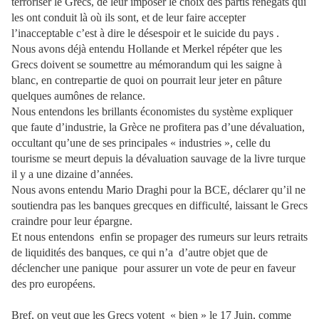
terroriser le Grecs, de leur imposer le choix des partis renégats qui
les ont conduit là où ils sont, et de leur faire accepter
l’inacceptable c’est à dire le désespoir et le suicide du pays .
Nous avons déjà entendu Hollande et Merkel répéter que les
Grecs doivent se soumettre au mémorandum qui les saigne à
blanc, en contrepartie de quoi on pourrait leur jeter en pâture
quelques aumônes de relance.
Nous entendons les brillants économistes du système expliquer
que faute d’industrie, la Grèce ne profitera pas d’une dévaluation,
occultant qu’une de ses principales « industries », celle du
tourisme se meurt depuis la dévaluation sauvage de la livre turque
il y a une dizaine d’années.
Nous avons entendu Mario Draghi pour la BCE, déclarer qu’il ne
soutiendra pas les banques grecques en difficulté, laissant le Grecs
craindre pour leur épargne.
Et nous entendons enfin se propager des rumeurs sur leurs retraits
de liquidités des banques, ce qui n’a d’autre objet que de
déclencher une panique pour assurer un vote de peur en faveur
des pro européens.
Bref, on veut que les Grecs votent « bien » le 17 Juin, comme