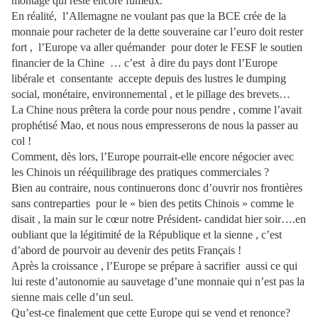
montage qui reste encore fumeux.
En réalité, l’Allemagne ne voulant pas que la BCE crée de la
monnaie pour racheter de la dette souveraine car l’euro doit rester
fort , l’Europe va aller quémander pour doter le FESF le soutien
financier de la Chine … c’est à dire du pays dont l’Europe
libérale et consentante accepte depuis des lustres le dumping
social, monétaire, environnemental , et le pillage des brevets…
La Chine nous prêtera la corde pour nous pendre , comme l’avait
prophétisé Mao, et nous nous empresserons de nous la passer au
col !
Comment, dès lors, l’Europe pourrait-elle encore négocier avec
les Chinois un rééquilibrage des pratiques commerciales ?
Bien au contraire, nous continuerons donc d’ouvrir nos frontières
sans contreparties pour le « bien des petits Chinois » comme le
disait , la main sur le cœur notre Président- candidat hier soir….en
oubliant que la légitimité de la République et la sienne , c’est
d’abord de pourvoir au devenir des petits Français !
Après la croissance , l’Europe se prépare à sacrifier aussi ce qui
lui reste d’autonomie au sauvetage d’une monnaie qui n’est pas la
sienne mais celle d’un seul.
Qu’est-ce finalement que cette Europe qui se vend et renonce?