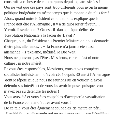
construit sa richesse de commerçants depuis quatre siècles ?
Qui ne voit que ces pays sont trop différents pour avoir la même
politique budgétaire en même temps que la monnaie du plus fort !
Alors, quand notre Président candidat nous explique que la
France doit être l’Allemagne , il y a de quoi rester rêveur….
Y croit- il seulement ? Ou est- il dans quelque délire de
Révolution Nationale à la façon de Laval ?
Chaque jour , du Président au Premier Ministre on nous demande
d’être plus allemands… « la France n’a jamais été aussi
allemande » s 'exclame, médusé, le Die Welt !
Nous ne pouvons pas l’être , Messieurs, car ce n’est ni notre
culture , ni notre intérêt !
Et vous êtes responsables, Messieurs, vous et vos compères
socialistes indivisément, d’avoir cédé depuis 30 ans à l’Allemagne
dont je répète ici que nous ne saurions lui en vouloir d’avoir
défendu ses intérêts et de vous les avoir imposés puisque vous
n’avez pas su défendre les nôtres !
Vous avez été et vous êtes coupables d’accepter la vassalisation
de la France comme d’autres avant vous !
De ce fait, vous êtes également coupables de mettre en péril
l’amitié franco-allemande qui ne peut reposer que sur l’équilibre,