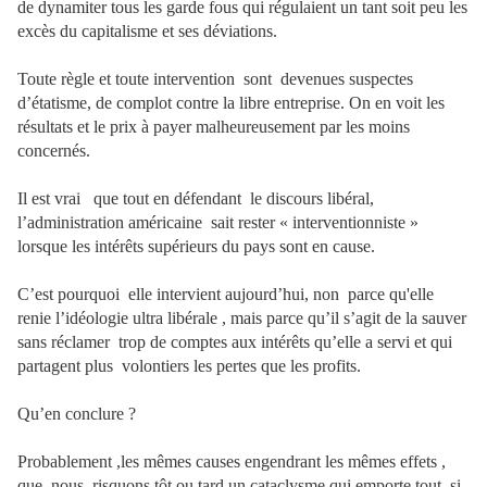
de dynamiter tous les garde fous qui régulaient un tant soit peu les
excès du capitalisme et ses déviations.
Toute règle et toute intervention
sont
devenues suspectes
d’étatisme, de complot contre la libre entreprise.
On en voit les
résultats et le prix à payer malheureusement par les moins
concernés.
Il est vrai
que tout en défendant
le discours libéral,
l’administration américaine
sait rester « interventionniste »
lorsque les intérêts supérieurs du pays sont en cause.
C’est pourquoi
elle intervient aujourd’hui, non parce qu'elle
renie l’idéologie ultra libérale , mais parce qu’il s’agit de la sauver
sans réclamer
trop de comptes aux intérêts qu’elle a servi et qui
partagent plus
volontiers les pertes que les profits.
Qu’en conclure ?
Probablement ,les mêmes causes engendrant les mêmes effets ,
que
nous
risquons tôt ou tard un cataclysme qui emporte tout, si