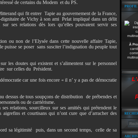
intéressé de certains du Modem
et du PS.
PROFIL
itterand qui fit entrer
Tapie au gouvernement de la France,
dignitaire de Vichy à son ami
Pelat impliqué dans un délit
t sur ses relations dès lors qu’elles pouvaient servir ses
tion ou non de l’Elysée dans cette nouvelle affaire Tapie,
À Pro
elle puisse se poser sans susciter l’indignation du peuple tout
carri
comme
multina
sur les doutes qui existent et s’alimentent sur le personnel
ire
sur celles du
Président.
L'
 démocratie car une fois encore « il n’ y a pas de démocratie
p
u dessus de tous soupçons de distribution
de prébendes et
ersonnels ou de carriérisme.
à ses relations, sourcilleux sur ses amitiés qui prétendent le
s aigrefins et courtisans qui n’ont cure que d’arracher des
RECHE
ord sa légitimité
puis, dans un second temps,
celle de sa
ARCHIV