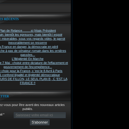
ES RÉCENTS
Plan de Relance..........si j'étais Président
in: bientôt les epreuves, mais bientôt l espoir
z miserables, sous vos regards vides, le garrot
inexorablement se resserre
a France en danger, la démocratie en péril
he à pas de sénateur romain dans les ornières
passées...
L'Illégitimité En Marche
7 Mai : choisir entre dictature de l'effacement et
gouvernement de l'incompétence...
 choix pour la France, c 'est le 8 Avril à Paris
 confond légalité et légitimité démocratique
RS DE FILLON, LE SEUL PLAN B , C 'EST LA
FRANCE !!
ETTER
z-vous pour être averti des nouveaux articles
publiés.
il