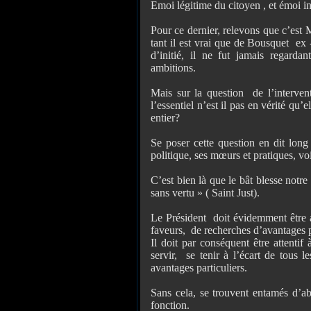
Emoi légitime du citoyen , et émoi 
Pour ce dernier, relevons que c’est M
tant il est vrai que de Bousquet
ex -
d’initié, il ne fut jamais regardan
ambitions.
Mais sur la question
de l’interven
l’essentiel n’est il pas en vérité qu’
entier?
Se poser cette question en dit long 
politique, ses mœurs et pratiques, vo
C’est bien là que le bât blesse notre
sans vertu » ( Saint Just).
Le Président
doit évidemment être a
faveurs,
de recherches d’avantages p
Il doit par conséquent être attentif 
servir,
se tenir à l’écart de tous le
avantages particuliers.
Sans cela, se trouvent entamés d’ab
fonction.