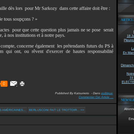
ille dès lors
pour Mr Sarkozy
dans cette affaire doit être :
de tous soupçons ? »
ARTICL
actes
pour que cette question plus jamais ne se pose
serait
à nos institutions et à notre pays.
18 Ju
Pleure
 compte, concerne également les prétendants futurs du PS à
L
qui ont, ou rêvent d'exercer de hautes responsabilité
En Marc
Dimanche 
Notre
TF1
ELECTEU
0
Published By Katsumoto
-
Dans
politique
Commenter Cet Article
…
NEWSL
Abonne
 AMÉRICAINES...
BERLUSCONI FAIT LE TROTTOIR... >>
Ema