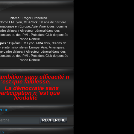
Name :
Roger Franchino
pos :
Diplômé EM Lyon, MBA York, 30 ans de
ère internationale en Europe, Asie, Amériques,
 cadre dirigeant /directeur général dans des
tionales ou des PMI . Président Club de pensée
France Rebelle
ambition sans efficacité n
'est que faiblesse.
La démocratie sans
articipation n 'est que
féodalité
RCHE
ES