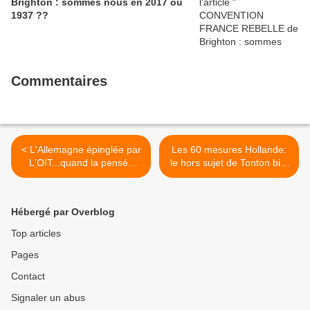
Brighton : sommes nous en 2017 ou
1937 ??
Commentaires
< L'Allemagne épinglée par
Les 60 mesures Hollande:
L'OIT...quand la pensée
le hors sujet de Tonton bis!
unique vacille!
>
Hébergé par Overblog
Top articles
Pages
Contact
Signaler un abus