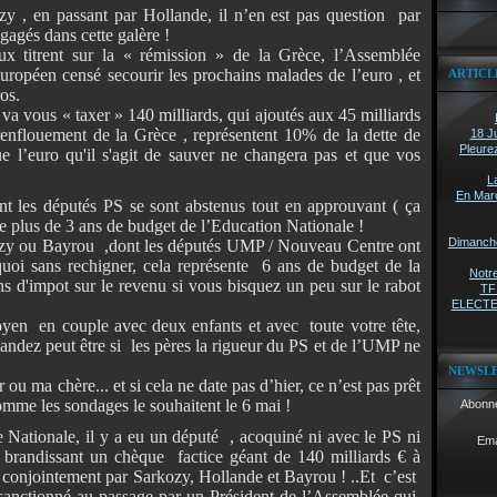
 , en passant par Hollande, il n’en est pas question par
gagés dans cette galère !
x titrent sur la « rémission » de la Grèce, l’Assemblée
ropéen censé secourir les prochains malades de l’euro , et
ARTICL
os.
n va vous « taxer » 140 milliards, qui ajoutés aux 45 milliards
nflouement de la Grèce , représentent 10% de la dette de
18 Ju
Pleure
ue l’euro qu'il s'agit de sauver ne changera pas et que vos
L
En Marc
nt les députés PS se sont abstenus tout en approuvant ( ça
nte plus de 3 ans de budget de l’Education Nationale !
Dimanche 
kozy ou Bayrou ,dont les députés UMP / Nouveau Centre ont
oi sans rechigner, cela représente 6 ans de budget de la
Notre
s d'impot sur le revenu si vous bisquez un peu sur le rabot
TF1
ELECTEU
oyen en couple avec deux enfants et avec toute votre tête,
dez peut être si les pères la rigueur du PS et de l’UMP ne
NEWSL
 ou ma chère... et si cela ne date pas d’hier, ce n’est pas prêt
omme les sondages le souhaitent le 6 mai !
Abonne
 Nationale, il y a eu un député , acoquiné ni avec le PS ni
Ema
 brandissant un chèque factice géant de 140 milliards € à
 conjointement par Sarkozy, Hollande et Bayrou ! ..Et c’est
anctionné au passage par un Président de l’Assemblée qui