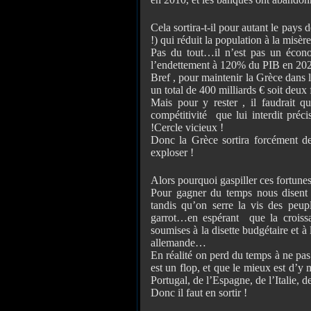
Cela sortira-t-il pour autant le pay
!) qui réduit la population à la misère
Pas du tout…il n’est pas un écono
l’endettement à 120% du PIB en 202
Bref , pour maintenir la Grèce dans l
un total de 400 milliards € soit deux 
Mais pour y rester , il faudrait qu
compétitivité que lui interdit pré
!Cercle vicieux !
Donc la Grèce sortira forcément de
exploser !
Alors pourquoi gaspiller ces fortunes
Pour gagner du temps nous disent
tandis qu’on serre la vis des peup
garrot…en espérant que la croiss
soumises à la disette budgétaire et
allemande…
En réalité on perd du temps à ne pa
est un flop, et que le mieux est d’y m
Portugal, de l’Espagne, de l’Italie, 
Donc il faut en sortir !