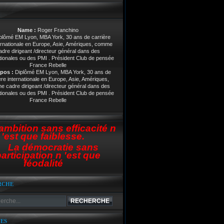
Name :
Roger Franchino
pos :
Diplômé EM Lyon, MBA York, 30 ans de
ère internationale en Europe, Asie, Amériques,
 cadre dirigeant /directeur général dans des
tionales ou des PMI . Président Club de pensée
France Rebelle
ambition sans efficacité n
'est que faiblesse.
La démocratie sans
articipation n 'est que
féodalité
RCHE
ES