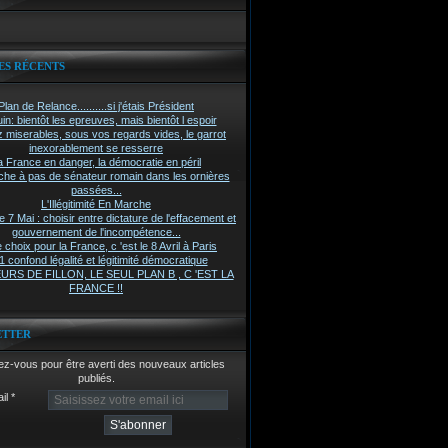
ES RÉCENTS
Plan de Relance..........si j'étais Président
in: bientôt les epreuves, mais bientôt l espoir
z miserables, sous vos regards vides, le garrot
inexorablement se resserre
a France en danger, la démocratie en péril
he à pas de sénateur romain dans les ornières
passées...
L'Illégitimité En Marche
7 Mai : choisir entre dictature de l'effacement et
gouvernement de l'incompétence...
 choix pour la France, c 'est le 8 Avril à Paris
 confond légalité et légitimité démocratique
RS DE FILLON, LE SEUL PLAN B , C 'EST LA
FRANCE !!
ETTER
z-vous pour être averti des nouveaux articles
publiés.
il