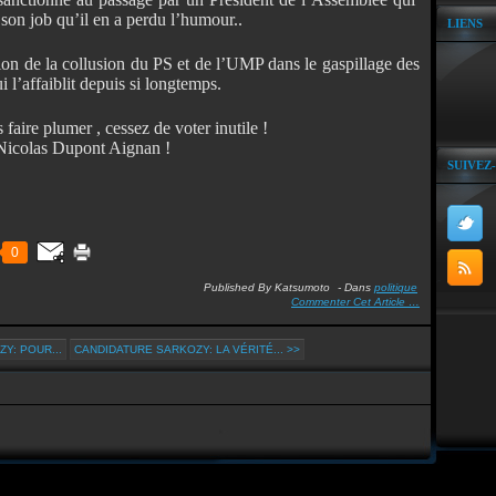
son job qu’il en a perdu l’humour..
LIENS
tion de la collusion du PS et de l’UMP dans le gaspillage des
i l’affaiblit depuis si longtemps.
faire plumer , cessez de voter inutile !
r Nicolas Dupont Aignan !
SUIVEZ
0
Published By Katsumoto
-
Dans
politique
Commenter Cet Article
…
Y: POUR...
CANDIDATURE SARKOZY: LA VÉRITÉ... >>