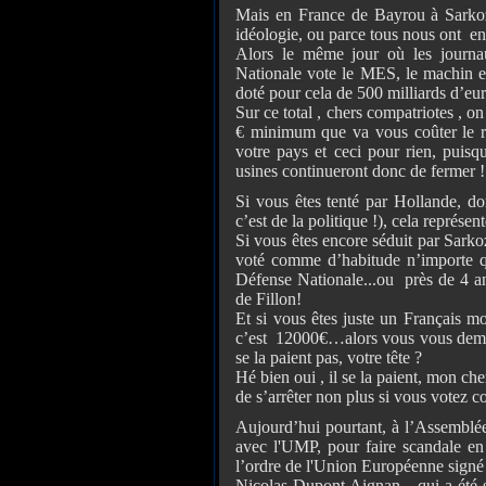
Mais en France de Bayrou à Sarkozy
idéologie, ou parce tous nous ont en
Alors le même jour où les journau
Nationale vote le MES, le machin eu
doté pour cela de 500 milliards d’eur
Sur ce total , chers compatriotes , o
€ minimum que va vous coûter le re
votre pays et ceci pour rien, puisq
usines continueront donc de fermer !
Si vous êtes tenté par Hollande, do
c’est de la politique !), cela représe
Si vous êtes encore séduit par Sar
voté comme d’habitude n’importe qu
Défense Nationale...ou près de 4 an
de Fillon!
Et si vous êtes juste un Français m
c’est 12000€…alors vous vous deman
se la paient pas, votre tête ?
Hé bien oui , il se la paient, mon cher
de s’arrêter non plus si vous votez c
Aujourd’hui pourtant, à l’Assemblée
avec l'UMP, pour faire scandale en
l’ordre de l'Union Européenne signé
Nicolas Dupont Aignan…qui a été s