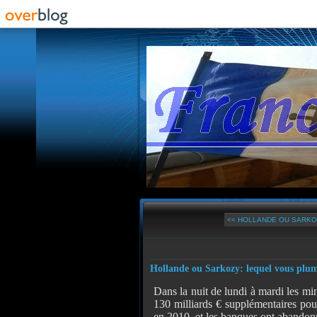
<< HOLLANDE OU SARKOZ
Hollande ou Sarkozy: lequel vous plum
Dans la nuit de lundi à mardi les min
130 milliards € supplémentaires pou
en 2010, et les banques ont abandon