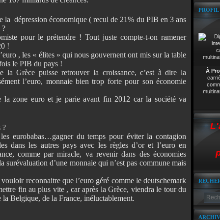
PROFIL
s de la dépression économique ( recul de 21% du PIB en 3 ans
 ?
miste pour le prétendre ! Tout juste compte-t-on ramener
0 !
’euro , les « élites » qui nous gouvernent ont mis sur la table
fois le PIB du pays !
À Pro
e la Grèce puisse retrouver la croissance, c’est à dire la
carri
cisément l’euro, monnaie bien trop forte pour son économie
comme
multina
 la zone euro et je parie avant fin 2012 car la société va
L'
 ?
 les eurobabas…gagner du temps pour éviter la contagion
les dans les autres pays avec les règles d’or et l’euro en
p
ance, comme par miracle, va revenir dans des économies
 à la surévaluation d’une monnaie qui n’est pas commune mais
s vouloir reconnaitre que l’euro géré comme le deutschemark
RECHE
ettre fin au plus vite , car après la Grèce, viendra le tour du
de la Belgique, de la France, inéluctablement.
ARCHIV