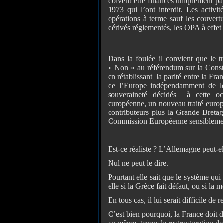
doivent être financés uniquement par
1973 qui l’ont interdit. Les activi
opérations à terme sauf les couvert
dérivés réglementés, les OPA à effet 
Dans la foulée il convient que le t
« Non » au référendum sur la Consti
en rétablissant la parité entre la Fr
de l’Europe indépendamment de le
souveraineté décidés à cette oc
européenne, un nouveau traité europ
contributeurs plus la Grande Bretagn
Commission Européenne sensiblement
Est-ce réaliste ? L’Allemagne peut-el
Nul ne peut le dire.
Pourtant elle sait que le système qui 
elle si la Grèce fait défaut, ou si la
En tous cas, il lui serait difficile de 
C’est bien pourquoi, la France doit 
en même temps la restructuration de 