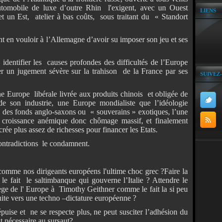
automobile de luxe d’outre Rhin l'exigent, avec un Ouest
LIENS
t un Est, atelier à bas coûts, sous traitant du « Standort
nt en vouloir à l’Allemagne d’avoir su imposer son jeu et ses
 identifier les causes profondes des difficultés de l’Europe
r un jugement sévère sur la trahison de la France par ses
SUIVEZ
ne Europe libérale livrée aux produits chinois et obligée de
de son industrie, une Europe mondialiste que l’idéologie
 des fonds anglo-saxons ou « souverains » exotiques, l’une
s croissance anémique donc chômage massif, et finalement
crée plus assez de richesses pour financer les Etats.
ontradictions le condamnent.
 comme nos dirigeants européens l'ultime choc grec ?Faire la
 fait le saltimbanque qui gouverne l’Italie ? Attendre le
iège de l' Europe à Timothy Geithner comme le fait la si peu
ite vers une techno –dictature européenne ?
puise et ne se respecte plus, ne peut susciter l’adhésion du
 nécessaire au sursaut?