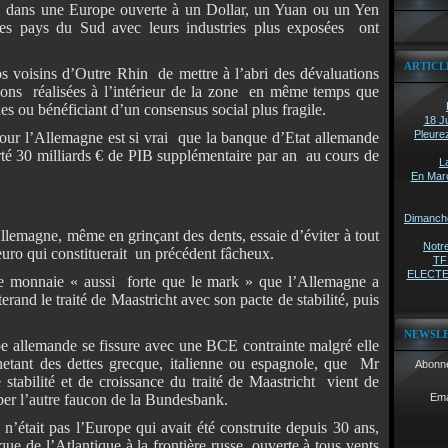
r dans une Europe ouverte à un Dollar, un Yuan ou un Yen
les pays du Sud avec leurs industries plus exposées ont
ARTICL
s voisins d’Outre Rhin de mettre à l’abri des dévaluations
ons réalisées à l’intérieur de la zone en même temps que
es ou bénéficiant d’un consensus social plus fragile.
18 Ju
Pleure
our l’Allemagne est si vrai que la banque d’Etat allemande
té 30 milliards € de PIB supplémentaire par an au cours de
L
En Marc
Dimanche 
Allemagne, même en grinçant des dents, essaie d’éviter à tout
Notre
 euro qui constituerait un précédent fâcheux.
TF1
ELECTEU
e monnaie « aussi forte que le mark » que l’Allemagne a
erand le traité de Maastricht avec son pacte de stabilité, puis
NEWSL
pe allemande se fissure avec une BCE contrainte malgré elle
chetant des dettes grecque, italienne ou espagnole, que Mr
Abonne
stabilité et de croissance du traité de Maastricht vient de
ber l’autre faucon de la Bundesbank.
Ema
n’était pas l’Europe qui avait été construite depuis 30 ans,
 de l’Atlantique à la frontière russe, ouverte à tous vents