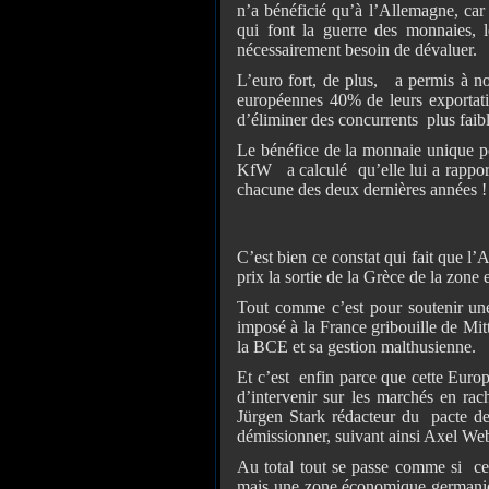
n’a bénéficié qu’à l’Allemagne, ca
qui font la guerre des monnaies, 
nécessairement besoin de dévaluer.
L’euro fort, de plus, a permis à no
européennes 40% de leurs exportati
d’éliminer des concurrents plus faibl
Le bénéfice de la monnaie unique p
KfW a calculé qu’elle lui a rappor
chacune des deux dernières années !
C’est bien ce constat qui fait que l’
prix la sortie de la Grèce de la zone
Tout comme c’est pour soutenir un
imposé à la France gribouille de Mitt
la BCE et sa gestion malthusienne.
Et c’est enfin parce que cette Euro
d’intervenir sur les marchés en ra
Jürgen Stark rédacteur du pacte de 
démissionner, suivant ainsi Axel We
Au total tout se passe comme si ce 
mais une zone économique germanique