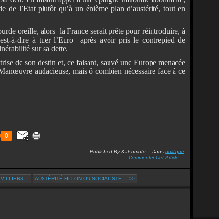
e de l’Etat plutôt qu’à un énième plan d’austérité, tout en
ourde oreille, alors la France serait prête pour réintroduire, à
est-à-dire à tuer l’Euro après avoir pris le contrepied de
érabilité sur sa dette.
trise de son destin et, ce faisant, sauvé une Europe menacée
. Manœuvre audacieuse, mais ô combien nécessaire face à ce
0
Published By Katsumoto
-
Dans
politique
Commenter Cet Article
…
ILLIERS,...
AUSTÉRITÉ FILLON OU SOCIALISTE:... >>