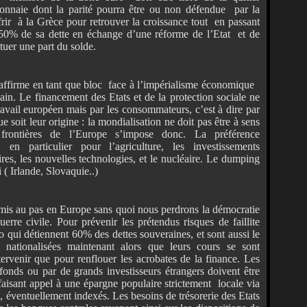
monnaie dont la parité pourra être ou non défendue par la
frir à la Grèce pour retrouver la croissance tout en passant
s 50% de sa dette en échange d’une réforme de l’Etat et de
ituer une part du solde.
’affirme en tant que bloc face à l’impérialisme économique
ain. Le financement des Etats et de la protection sociale ne
travail européen mais par les consommateurs, c’est à dire par
ue soit leur origine : la mondialisation ne doit pas être à sens
rontières de l’Europe s’impose donc. La préférence
 en particulier pour l’agriculture, les investissements
taires, les nouvelles technologies, et le nucléaire. Le dumping
 ( Irlande, Slovaquie..)
 mis au pas en Europe sans quoi nous perdrons la démocratie
erre civile. Pour prévenir les prétendus risques de faillite
o qui détiennent 60% des dettes souveraines, et sont aussi le
e nationalisées maintenant alors que leurs cours se sont
ntervenir que pour renflouer les acrobates de la finance. Les
 fonds ou par de grands investisseurs étrangers doivent être
faisant appel à une épargne populaire strictement locale via
 éventuellement indexés. Les besoins de trésorerie des Etats