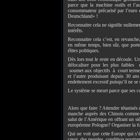
parce que la machine outils et l’
consommateur précarisé par l’euro e
Deutschland» !
Reconnaitre cela ne signifie nulleme
intérêts.
Reconnaitre cela c’est, en revanche,
en même temps, bien sûr, que porte
élites politiques.
Dès lors tout le reste en découle. U
délocaliser pour les plus faibles 
soumet aux objectifs à court terme
et l’autre produisant depuis 30 an
endettement excessif puisqu’il ne se 
Le système se meurt parce que ses c
Alors que faire ? Attendre tétanisés
manche auprès des Chinois comme le
salut de l’Amérique en offrant un s
européenne Pologne? Organiser la fu
Qui ne voit que cette Europe qui s’é
cœur des peuples, condition pourtant