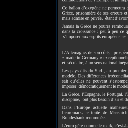
Ce ballon d’oxygène ne permettra c
Grèce, prisonnière de ses erreurs et
mais admise en privée, étant d’avoir
Jamais la Grèce ne pourra rembourse
dans la croissance : peu à peu ce 
s’imposer aux esprits européens les
L’Allemagne, de son côté, prospère 
« made in Germany » exceptionnelle 
et séculaire, à un sens national iné
Les pays dits du Sud , au premier
modèle. Des différences irréconcili
sait qu’elles ne peuvent s’estompe
imposer démocratiquement le modè
La Grèce, l’Espagne, le Portugal, l’I
discipline, ont plus besoin d’air et 
Dans l’Europe actuelle malheureu
l’euromark, le traité de Maastri
Bundesbank renommée.
L’euro géré comme le mark, c’est-à