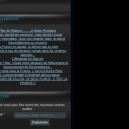
ES RÉCENTS
Plan de Relance..........si j'étais Président
in: bientôt les epreuves, mais bientôt l espoir
z miserables, sous vos regards vides, le garrot
inexorablement se resserre
a France en danger, la démocratie en péril
he à pas de sénateur romain dans les ornières
passées...
L'Illégitimité En Marche
7 Mai : choisir entre dictature de l'effacement et
gouvernement de l'incompétence...
 choix pour la France, c 'est le 8 Avril à Paris
 confond légalité et légitimité démocratique
RS DE FILLON, LE SEUL PLAN B , C 'EST LA
FRANCE !!
ETTER
z-vous pour être averti des nouveaux articles
publiés.
il