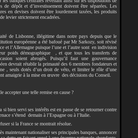
 les banques centrales revenant ainsi sur les dispositions de
tés de dépôt et d’investissement doivent être séparées. Les
ures en devises doivent être lourdement taxées, les produits
de levier strictement encadrées.
raité de Lisbonne, illégitime dans notre pays depuis que le
tution européenne a été bafoué par Mr Sarkozy, soit révisé
ance et l’Allemagne puisque l’une et l’autre sont en indivision
ur poids démographique , et que tous les transferts de
casion soient abrogés. Puisqu’il faut une gouvernance
éen devrait rétablir la primauté des 6 membres fondateurs et
e , seuls dotés d’un droit de véto, et limiter le rôle d’une
 amaigrie à la mise en œuvre des décisions du Conseil.
le accepter une telle remise en cause ?
a si bien servi ses intérêts est en passe de se retourner contre
 menace s’étend demain à l’Espagne ou à l’Italie.
refuser si la France se montrait résolue.
dès maintenant nationaliser ses principales banques, annoncer
sa dette en faisant appel à une épargne nationale abondante,