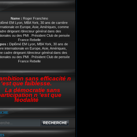
Name :
Roger Franchino
pos :
Diplômé EM Lyon, MBA York, 30 ans de
ère internationale en Europe, Asie, Amériques,
 cadre dirigeant /directeur général dans des
tionales ou des PMI . Président Club de pensée
France Rebelle
ambition sans efficacité n
'est que faiblesse.
La démocratie sans
articipation n 'est que
féodalité
RCHE
ES