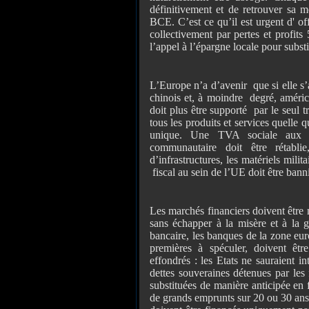
définitivement et de retrouver sa 
BCE. C’est ce qu’il est urgent d' of
collectivement par pertes et profit
l’appel à l’épargne locale pour subst
L’Europe n’a d’avenir que si elle s
chinois et, à moindre degré, améric
doit plus être supporté par le seul 
tous les produits et services quelle q
unique. Une TVA sociale aux f
communautaire doit être rétablie,
d’infrastructures, les matériels mili
fiscal au sein de l’UE doit être banni
Les marchés financiers doivent être
sans échapper à la misère et à la gu
bancaire, les banques de la zone eur
premières à spéculer, doivent êtr
effondrés : les Etats ne sauraient i
dettes souveraines détenues par les
substituées de manière anticipée en 
de grands emprunts sur 20 ou 30 ans,