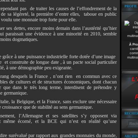
PROFIL
ependant pas de traiter les causes de l’effondrement de la
 de sa légèreté, la première d’entre elles, taboue en public
 voulu une monnaie trop forte pour elle.
r ses dettes, encore moins demain dans l’austérité qu’hier
qui paraissait une évidence à une minorité en 2010, semble
 moins dogmatiques.
À Pro
carri
comme
grâce à une puissance industrielle forte dotée d’une image
multina
et construite de longue date , à un pacte social particulier
galé, à une démographie peu exigeante.
 rang desquels la France , n’ont rien en commun avec ce
L'
ables de cultures et de structures économiques, dont chacun
r que dans le très long terme, interdisent de prétendre y
le germanique.
p
talie, la Belgique, et la France, sans exclure une nécessaire
de croissance que de stabilité au sens germanique.
RECHE
sement, l’Allemagne et ses satellites s’y opposent via
cht même écorné, et la BCE qui n’est en réalité qu’une
-dire surévalué par rapport aux grandes monnaies du monde,
ARCHIV